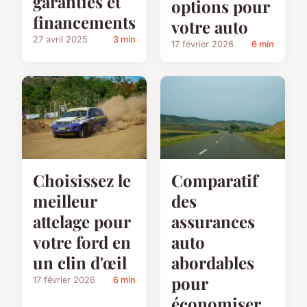
garanties et
options pour
financements
votre auto
27 avril 2025
3 min
17 février 2026
6 min
Choisissez le
Comparatif
meilleur
des
attelage pour
assurances
votre ford en
auto
un clin d'œil
abordables
pour
17 février 2026
6 min
économiser