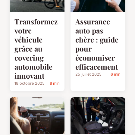
Transformez
Assurance
votre
auto pas
véhicule
chère : guide
grâce au
pour
covering
économiser
automobile
efficacement
innovant
25 juillet 2025
6 min
18 octobre 2025
8 min