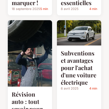
marquer !
essentielles
18 septembre 2025
5 min
8 avril 2025
4 min
Subventions
et avantages
pour l'achat
d'une voiture
électrique
6 avril 2025
4 min
Révision
auto : tout
savoir pour