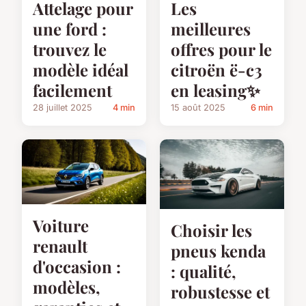
Attelage pour
Les
une ford :
meilleures
trouvez le
offres pour le
modèle idéal
citroën ë-c3
facilement
en leasing✨
28 juillet 2025
4 min
15 août 2025
6 min
Voiture
Choisir les
renault
pneus kenda
d'occasion :
: qualité,
modèles,
robustesse et