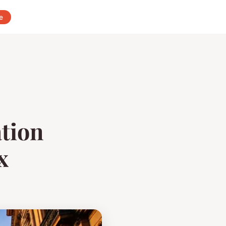
e
ation
x