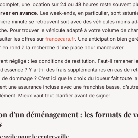
mplet, une location sur 24 ou 48 heures reste souvent plu
rver en avance
. Les week-ends, en particulier, sont saturé
nière minute se retrouvent soit avec des véhicules moins ad
èche. Pour trouver le véhicule adapté à votre volume de char
ulter les offres sur
francecars.fr
. Une anticipation bien géré
er en rond à la recherche d’une place pour manœuvrer.
ent négligé : les conditions de restitution. Faut-il ramener l
’essence ? Y a-t-il des frais supplémentaires en cas de reto
 de dommage ? C’est ici que le choix du loueur fait toute la
ent une assurance incluse avec une franchise basse, d’autre
ément. Mieux vaut tout clarifier avant de signer.
on d'un déménagement : les formats de v
s
 agile pour le centre-ville