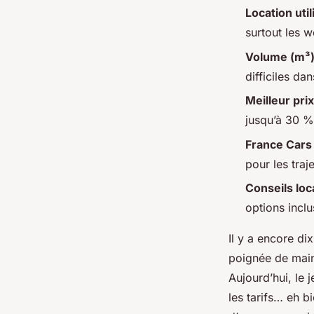
Location uti
surtout les 
Volume (m³
difficiles da
Meilleur prix
jusqu’à 30 %
France Cars
pour les traj
Conseils loca
options inclu
Il y a encore di
poignée de main 
Aujourd’hui, le 
les tarifs… eh b