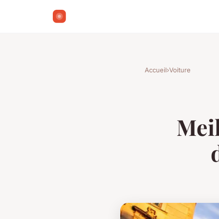
Accueil
›
Voiture
Meil