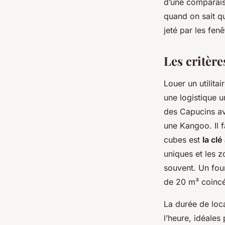
d’une comparais
quand on sait q
jeté par les fen
Les critère
Louer un utilitai
une logistique 
des Capucins av
une Kangoo. Il f
cubes est
la cl
uniques et les 
souvent. Un fou
de 20 m³ coincé
La durée de loc
l’heure, idéales