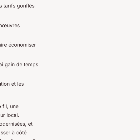
 tarifs gonflés,
manœuvres
aire économiser
rai gain de temps
ution et les
 fil, une
ur local.
modernisées, et
asser à côté