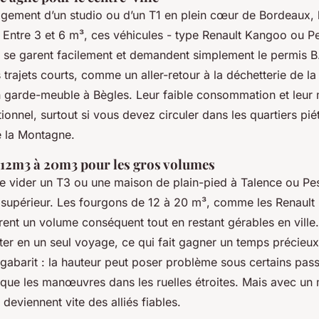
ement d’un studio ou d’un T1 en plein cœur de Bordeaux, 
. Entre 3 et 6 m³, ces véhicules - type Renault Kangoo ou P
 se garent facilement et demandent simplement le permis B.
s trajets courts, comme un aller-retour à la déchetterie de 
n garde-meuble à Bègles. Leur faible consommation et leur 
tionnel, surtout si vous devez circuler dans les quartiers pi
e la Montagne.
 12m3 à 20m3 pour les gros volumes
de vider un T3 ou une maison de plain-pied à Talence ou Pess
e supérieur. Les fourgons de 12 à 20 m³, comme les Renault 
frent un volume conséquent tout en restant gérables en ville.
ter en un seul voyage, ce qui fait gagner un temps précieux.
gabarit : la hauteur peut poser problème sous certains pass
que les manœuvres dans les ruelles étroites. Mais avec u
 deviennent vite des alliés fiables.