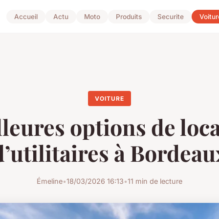
Accueil
Actu
Moto
Produits
Securite
Voitur
VOITURE
leures options de loc
d’utilitaires à Bordeau
Émeline
•
18/03/2026 16:13
•
11 min de lecture