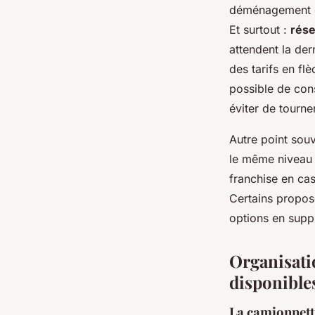
déménagement co
Et surtout :
rése
attendent la der
des tarifs en fl
possible de cons
éviter de tourn
Autre point souv
le même niveau d
franchise en cas
Certains propos
options en suppl
Organisati
disponible
La camionnette