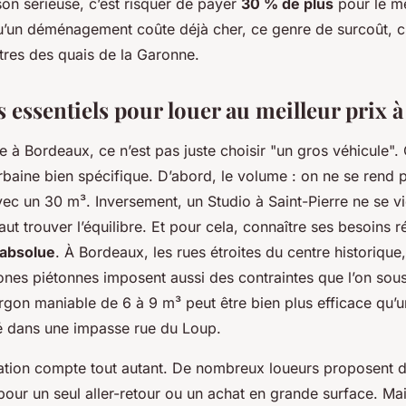
on sérieuse, c’est risquer de payer
30 % de plus
pour le m
u’un déménagement coûte déjà cher, ce genre de surcoût, c’
êtres des quais de la Garonne.
s essentiels pour louer au meilleur prix
re à Bordeaux, ce n’est pas juste choisir "un gros véhicule". 
urbaine bien spécifique. D’abord, le volume : on ne se rend
ec un 30 m³. Inversement, un Studio à Saint-Pierre ne se v
aut trouver l’équilibre. Et pour cela, connaître ses besoins 
é absolue
. À Bordeaux, les rues étroites du centre historique,
zones piétonnes imposent aussi des contraintes que l’on sou
rgon maniable de 6 à 9 m³ peut être bien plus efficace qu’
 dans une impasse rue du Loup.
ation compte tout autant. De nombreux loueurs proposent 
 pour un seul aller-retour ou un achat en grande surface. Ma