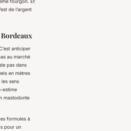
ême fourgon. Et
est de l’argent
 à Bordeaux
C’est anticiper
 pas au marché
ide pas dans
réels en mètres
 les sens
s-estime
un mastodonte
des formules à
is pour un