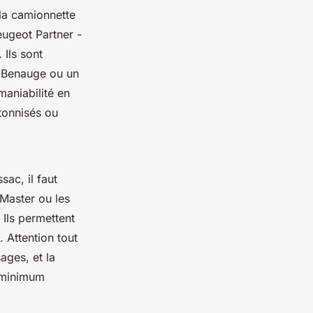
la camionnette
eugeot Partner -
 Ils sont
la Benauge ou un
maniabilité en
étonnisés ou
ac, il faut
Master ou les
 Ils permettent
 Attention tout
ages, et la
n minimum