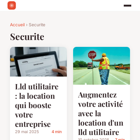
Accueil
› Securite
Securite
Lld utilitaire
Augmentez
: la location
votre activité
qui booste
avec la
votre
location d'un
entreprise
lld utilitaire
29 mai 2025
4 min
10 octobre 2025
7 min